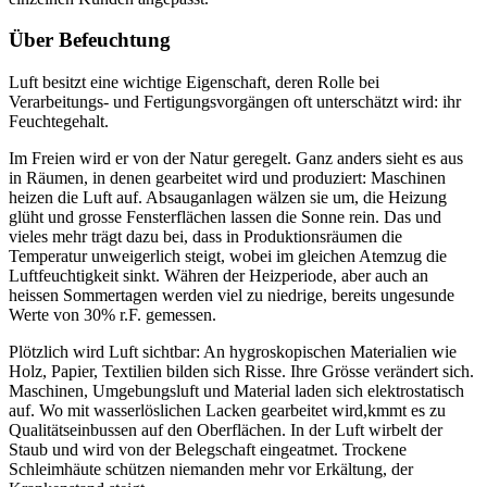
Über Befeuchtung
Luft besitzt eine wichtige Eigenschaft, deren Rolle bei
Verarbeitungs- und Fertigungsvorgängen oft unterschätzt wird: ihr
Feuchtegehalt.
Im Freien wird er von der Natur geregelt. Ganz anders sieht es aus
in Räumen, in denen gearbeitet wird und produziert: Maschinen
heizen die Luft auf. Absauganlagen wälzen sie um, die Heizung
glüht und grosse Fensterflächen lassen die Sonne rein. Das und
vieles mehr trägt dazu bei, dass in Produktionsräumen die
Temperatur unweigerlich steigt, wobei im gleichen Atemzug die
Luftfeuchtigkeit sinkt. Währen der Heizperiode, aber auch an
heissen Sommertagen werden viel zu niedrige, bereits ungesunde
Werte von 30% r.F. gemessen.
Plötzlich wird Luft sichtbar: An hygroskopischen Materialien wie
Holz, Papier, Textilien bilden sich Risse. Ihre Grösse verändert sich.
Maschinen, Umgebungsluft und Material laden sich elektrostatisch
auf. Wo mit wasserlöslichen Lacken gearbeitet wird,kmmt es zu
Qualitätseinbussen auf den Oberflächen. In der Luft wirbelt der
Staub und wird von der Belegschaft eingeatmet. Trockene
Schleimhäute schützen niemanden mehr vor Erkältung, der